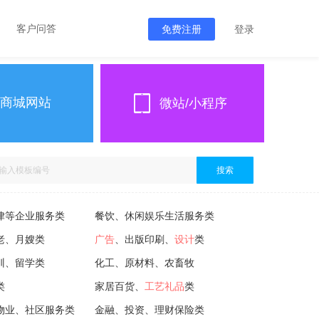
客户问答
免费注册
登录
商城网站
微站/小程序
搜索
律等企业服务类
餐饮、休闲娱乐生活服务类
老、月嫂类
广告
、出版印刷、
设计
类
训、留学类
化工、原材料、农畜牧
类
家居百货、
工艺礼品
类
物业、社区服务类
金融、投资、理财保险类