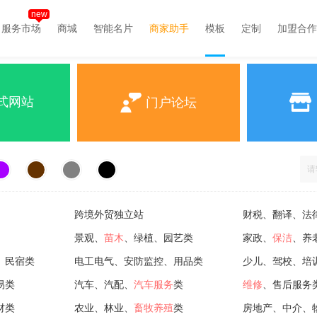
new
服务市场
商城
智能名片
商家助手
模板
定制
加盟合作
式网站
门户论坛
跨境外贸独立站
财税、翻译、法
景观、
苗木
、绿植、园艺类
家政、
保洁
、养
、民宿类
电工电气、安防监控、用品类
少儿、驾校、培
易类
汽车、汽配、
汽车服务
类
维修
、售后服务
材类
农业、林业、
畜牧养殖
类
房地产、中介、